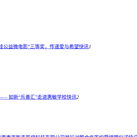
佳公益微电影”三等奖，传递爱与希望
快讯
1
—— 如新“乐善汇”走进惠敏学校
快讯
2