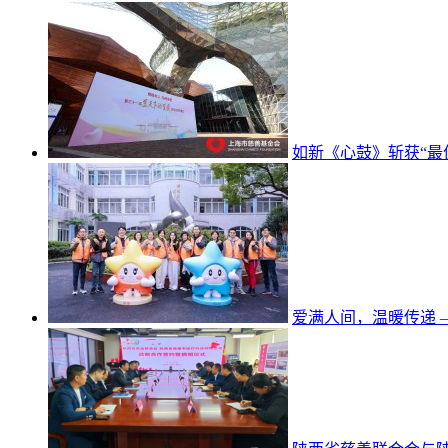
如新《心鼓》斩获“最
爱满人间，温暖传递 