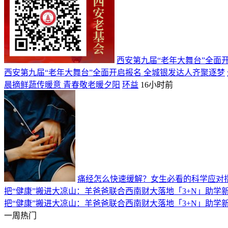
西安第九届“老年大舞台”全面
西安第九届“老年大舞台”全面开启报名 全城银发达人齐聚逐梦
晨摘鲜蔬传暖意 青春敬老暖夕阳
环益
16小时前
痛经怎么快速缓解？女生必看的科学应对
把“健康”搬进大凉山：羊爸爸联合西南财大落地「3+N」助学
把“健康”搬进大凉山：羊爸爸联合西南财大落地「3+N」助学
一周热门