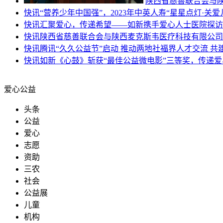
陕西省慈善联合会与
快讯
“营养少年中国强”，2023年中英人寿“星星点灯·关
快讯
汇聚爱心，传递希望——如新携手爱心人士医院探访
快讯
陕西省慈善联合会与陕西麦克斯韦医疗科技有限公司
快讯
腾讯“久久公益节”启动 推动两地社福界人才交流 
快讯
如新《心鼓》斩获“最佳公益微电影”三等奖，传递爱
爱心公益
头条
公益
爱心
志愿
资助
三农
社会
公益展
儿童
机构